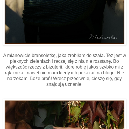
A mianowicie bransoletkę, jaką zrobiłam do szala. Też jest w
pięknych zieleniach i raczej się z nią nie rozstanę. Bo
większość rzeczy z biżuterii, które robię jakoś szybko mi z
rąk znika i nawet nie mam kiedy ich pokazać na blogu. Nie
narzekam, Boże broń! Wręcz przeciwnie, cieszę się, gdy
znajdują uznanie.