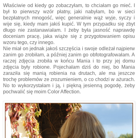
Właściwie od kiedy go zobaczyłam, to chciałam go mieć. I
był to pierwszy wzór płatny, jaki nabyłam, bo w sieci
bezpłatnych mnogość, więc generalnie wąż wyje, syczy i
wije się, kiedy mam jakiś kupić. W tym przypadku się zbyt
długo nie zastanawiałam. I żeby była jasność naprawdę
doceniam pracę, jaka wiąże się z przygotowaniem opisu
wzoru tego, czy innego.
Nie miał on jednak jakoś szczęścia i swoje odleżał najpierw
zanim go zrobiłam, a później zanim go obfotografowałam. A
raczej zdjęcia zrobiła w końcu Mania i to przy jej domu
zdjęcia były robione. Pojechałam dziś do niej, bo Mania
zaraziła się manią robienia na drutach, ale ma jeszcze
trochę problemów ze zrozumieniem, o co chodzi w ażurach.
No to wykorzystałam i ją, i piękną jesienną pogodę, żeby
pochwalić się moim Color Affection.