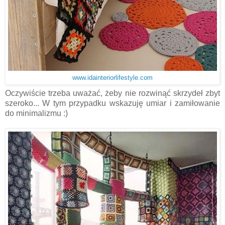
www.idainteriorlifestyle.com
Oczywiście trzeba uważać, żeby nie rozwinąć skrzydeł zbyt
szeroko... W tym przypadku wskazuję umiar i zamiłowanie
do minimalizmu :)