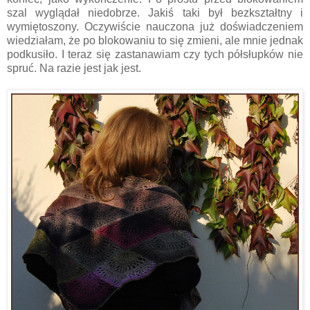
szal wyglądał niedobrze. Jakiś taki był bezkształtny i
wymiętoszony. Oczywiście nauczona już doświadczeniem
wiedziałam, że po blokowaniu to się zmieni, ale mnie jednak
podkusiło. I teraz się zastanawiam czy tych półsłupków nie
spruć. Na razie jest jak jest.