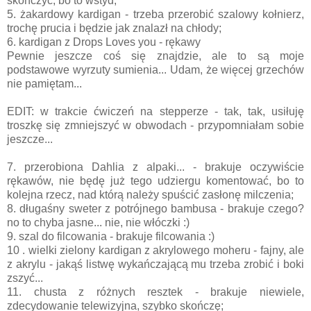
skończyć, bo to wstyd;
5. żakardowy kardigan - trzeba przerobić szalowy kołnierz,
trochę prucia i będzie jak znalazł na chłody;
6. kardigan z Drops Loves you - rękawy
Pewnie jeszcze coś się znajdzie, ale to są moje
podstawowe wyrzuty sumienia... Udam, że więcej grzechów
nie pamiętam...
EDIT: w trakcie ćwiczeń na stepperze - tak, tak, usiłuję
troszkę się zmniejszyć w obwodach - przypomniałam sobie
jeszcze...
7. przerobiona Dahlia z alpaki... - brakuje oczywiście
rękawów, nie będę już tego udziergu komentować, bo to
kolejna rzecz, nad którą należy spuścić zasłonę milczenia;
8. długaśny sweter z potrójnego bambusa - brakuje czego?
no to chyba jasne... nie, nie włóczki :)
9. szal do filcowania - brakuje filcowania :)
10 . wielki zielony kardigan z akrylowego moheru - fajny, ale
z akrylu - jakąś listwę wykańczającą mu trzeba zrobić i boki
zszyć...
11. chusta z różnych resztek - brakuje niewiele,
zdecydowanie telewizyjna, szybko skończę;