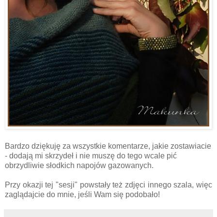
Bardzo dziękuję za wszystkie komentarze, jakie zostawiacie
- dodają mi skrzydeł i nie muszę do tego wcale pić
obrzydliwie słodkich napojów gazowanych.
Przy okazji tej "sesji" powstały też zdjęci innego szala, więc
zaglądajcie do mnie, jeśli Wam się podobało!