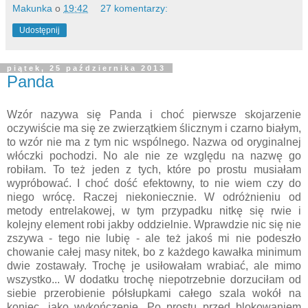
Makunka
o
19:42
27 komentarzy:
Udostępnij
piątek, 25 października 2013
Panda
Wzór nazywa się Panda i choć pierwsze skojarzenie
oczywiście ma się ze zwierzątkiem ślicznym i czarno białym,
to wzór nie ma z tym nic wspólnego. Nazwa od oryginalnej
włóczki pochodzi. No ale nie ze względu na nazwę go
robiłam. To też jeden z tych, które po prostu musiałam
wypróbować. I choć dość efektowny, to nie wiem czy do
niego wrócę. Raczej niekoniecznie. W odróżnieniu od
metody entrelakowej, w tym przypadku nitkę się rwie i
kolejny element robi jakby oddzielnie. Wprawdzie nic się nie
zszywa - tego nie lubię - ale też jakoś mi nie podeszło
chowanie całej masy nitek, bo z każdego kawałka minimum
dwie zostawały. Trochę je usiłowałam wrabiać, ale mimo
wszystko... W dodatku trochę niepotrzebnie dorzuciłam od
siebie przerobienie półsłupkami całego szala wokół na
koniec, jako wykończenie. Po prostu przed blokowaniem