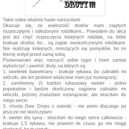
Takie sobie właśnie hasło narzuciłam!
Okazuje się, że większość drutów mam zajętych
rozpoczętymi i odłożonymi robótkami... Powodem do akcji
jest też chęć rozpoczęcia kolejnych robótek, na które
brakuje drutów, bo... są zajęte nieskończonymi robótkami.
Nie realizuję kolejnych, mnożących się pomysłów, bo mi
trochę wstyd przed samą sobą.
Postanawiam więc narzucić sobie rygor i mam zamiar
wykończyć i uwolnić druty, na których są:
1. sweterek bawełniany - brakuje rękawa, bo zabrakło mi
włóczki, ale ten problem właściwie mam już rozwiązany;
2. zamówiony (!) bardzo luksusowy sweter - jedno
popołudnie i będzie skończony, najpierw zabrakło mi
włóczki, później znalazłam rozwiązanie, ale straciłam do
niego serce;
3. chusta Dew Drops z estonki - nie wiem dlaczego jej
jeszcze nie skończyłam;
4. sweter dla syna - straciłam do niego serce całkowicie -
brakuje 1,5 rękawa, nie powiem ile czasu go nie mogę