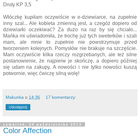
Druty KP 3,5
Włóczkę kupiłam oczywiście w e-dziewiarce, na zupełnie
inny szal... Ale kobieta zmienną jest, a czegóż dopiero od
dziewiarki oczekiwać? Za dużo na raz by się chciało...
Mańka mi uświadomiła, że trochę już tych sweterków i szali
mam, ale mnie to zupełnie nie powstrzymuje przed
tworzeniem kolejnych. Pomysłów nie brakuje na szczęście.
Mam oczywiście kilka rzeczy rozgrzebanych, ale też silne
postanowienie, że najpierw je skończę, a dopiero później
się udam na zakupy. A nowości i nie tylko nowości kuszą
potwornie, więc ćwiczę silną wolę!
Makunka
o
14:36
17 komentarzy:
Udostępnij
czwartek, 24 października 2013
Color Affection