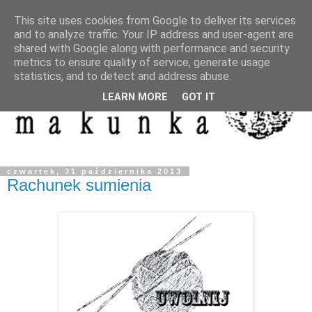
This site uses cookies from Google to deliver its services
and to analyze traffic. Your IP address and user-agent are
shared with Google along with performance and security
metrics to ensure quality of service, generate usage
statistics, and to detect and address abuse.
LEARN MORE
GOT IT
czwartek, 31 października 2013
Rachunek sumienia