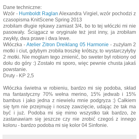
Dane techniczne:
Wzór -
Humboldt Raglan
Alexandra Virgiel, wzór pochodzi z
czasopisma KnitScene Spring 2013
zrobiłam długie rękawy zamiast 3/4, bo to tej włóczki mi nie
pasowały. Ściągacz w oryginale też jest inny, ja zrobiłam
zwykły, dwa prawe i dwa lewe.
Włóczka -
Atelier Zitron Dreiklang 05 Harmonie
- zużyłam 2
motki i ciut, gdybym zrobiła troszkę krótszy, to wystarczyłyby
2 motki. Nie mogłam tego zmienić, bo sweter był robiony od
dołu do góry :) Zostało mi sporo, więc pewnie chusta jakaś
powstanie.
Druty - KP 2,5
Włóczka świetna w robieniu, bardzo mi się podoba, skład
ma fantastyczny 70% wełna merino, 15% jedwab i 15%
bambus i jako jedna z niewielu mnie podgryza :) Całkiem
się tym nie przejmuję i noszę zawzięcie, udając że tak ma
być i już. Podoba mi się mimo wszystko tak bardzo, że
zastanawiam się jeszcze czy nie zrobić czegoś z innego
koloru - bardzo podoba mi się kolor 04 Sinfonie.