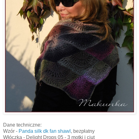
Dane techniczne:
Wzór -
Panda silk dk fan shawl
, bezpłatny
Włóczka - Delight Drops 05 - 3 motki i ciut