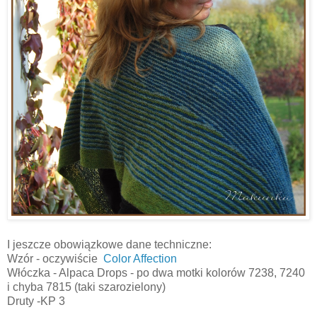
I jeszcze obowiązkowe dane techniczne:
Wzór - oczywiście
Color Affection
Włóczka - Alpaca Drops - po dwa motki kolorów 7238, 7240
i chyba 7815 (taki szarozielony)
Druty -KP 3