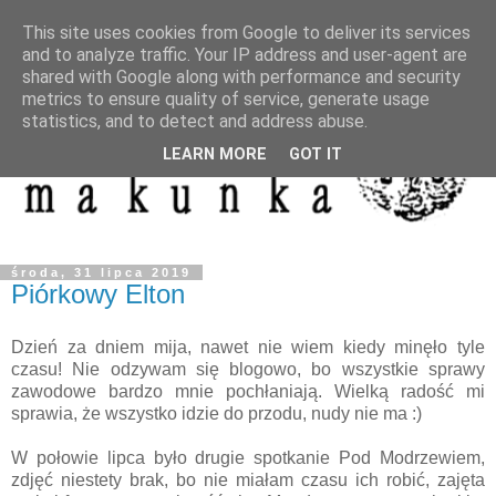
This site uses cookies from Google to deliver its services
and to analyze traffic. Your IP address and user-agent are
shared with Google along with performance and security
metrics to ensure quality of service, generate usage
statistics, and to detect and address abuse.
LEARN MORE
GOT IT
środa, 31 lipca 2019
Piórkowy Elton
Dzień za dniem mija, nawet nie wiem kiedy minęło tyle
czasu! Nie odzywam się blogowo, bo wszystkie sprawy
zawodowe bardzo mnie pochłaniają. Wielką radość mi
sprawia, że wszystko idzie do przodu, nudy nie ma :)
W połowie lipca było drugie spotkanie Pod Modrzewiem,
zdjęć niestety brak, bo nie miałam czasu ich robić, zajęta