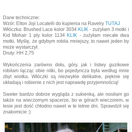
Dane techniczne:
Wzór: Elton Joji Locatelli do kupienia na Ravelry
TUTAJ
Włóczka: Brushed Lace kolor 3034
KLIK
- zużyłam 3 motki i
Kid Mohair 1 ply kolor 1134
KLIK
- zużyłam niecałe dwa
motki. Myślę, że gdybym robiła mniejszy, to nawet jeden by
może wystarczył.
Druty: HH 2,75
Wykończenia zarówno dołu, góry, jak i listwy guzikowe
robiłam łącząc obie nitki, bo pojedyncza była według mnie
zbyt wiotka. Włóczki są niezwykle delikatne, pięknie się
układają i robienie z nich jest naprawdę przyjemnością!
Sweter bardzo dobrze wygląda z sukienką, ale nosiłam go
także na wieczornym spacerze, bo w górach wieczorem, w
lesie jest dość chłodno nawet w te letnie dni. Sprawdził się
znakomicie :)