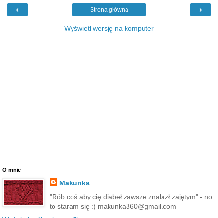
‹
›
Strona główna
Wyświetl wersję na komputer
O mnie
Makunka
"Rób coś aby cię diabeł zawsze znalazł zajętym" - no
to staram się :) makunka360@gmail.com