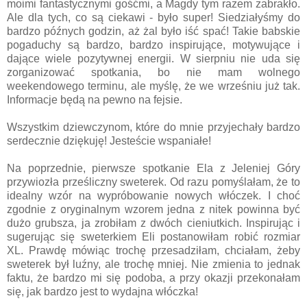
moimi fantastycznymi gośćmi, a Magdy tym razem zabrakło.
Ale dla tych, co są ciekawi - było super! Siedziałyśmy do
bardzo późnych godzin, aż żal było iść spać! Takie babskie
pogaduchy są bardzo, bardzo inspirujące, motywujące i
dające wiele pozytywnej energii. W sierpniu nie uda się
zorganizować spotkania, bo nie mam wolnego
weekendowego terminu, ale myślę, że we wrześniu już tak.
Informacje będą na pewno na fejsie.
Wszystkim dziewczynom, które do mnie przyjechały bardzo
serdecznie dziękuję! Jesteście wspaniałe!
Na poprzednie, pierwsze spotkanie Ela z Jeleniej Góry
przywiozła prześliczny sweterek. Od razu pomyślałam, że to
idealny wzór na wypróbowanie nowych włóczek. I choć
zgodnie z oryginalnym wzorem jedna z nitek powinna być
dużo grubsza, ja zrobiłam z dwóch cieniutkich. Inspirując i
sugerując się sweterkiem Eli postanowiłam robić rozmiar
XL. Prawdę mówiąc trochę przesadziłam, chciałam, żeby
sweterek był luźny, ale trochę mniej. Nie zmienia to jednak
faktu, że bardzo mi się podoba, a przy okazji przekonałam
się, jak bardzo jest to wydajna włóczka!