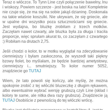
Teraz o włóczce. To Tynn Line czyli połączenie bawełny, lnu
i wiskozy. Powiem szczerze - jest boska na lato! Kompletnie
nie czuje się, że ma się na sobie jakąś dzianinę. Doskonała
na takie właśnie koszulki. Nie ukrywam, że się gniecie, ale
w upalne dni wszystko poza sztucznościami się gniecie.
Jest wydajna, bo bluzkę zrobiłam z trzech motków.
Zaczęłam nawet czwarty, ale bluzka była za długa i traciła
proporcje, więc sprułam akurat to, co zaczęłam z czwartego
:) Robiłam na drutach 2,75.
Jeśli chodzi o kolor, to w motku wyglądał na zdecydowanie
ciemniejszy i byłam zaskoczona, że wyszedł taki piękny
bzowy fiolet, bo myślałam, że będzie bardziej ametystowy,
ciemniejszy i... smutniejszy. To kolor numer 5052,
znajdziecie go
TUTAJ
Wiem, że lato powoli się kończy, ale myślę, że można
spokojnie zrobić z tej włóczki bluzeczkę z długim rękawem,
albo ewentualnie wybrać wersję grubszą czyli Line (skład i
kolory te same, ale nitka dwa razy grubsza). Znajdziecie ją
TUTAJ
Osobiście z pewnością do tej włóczki wrócę.