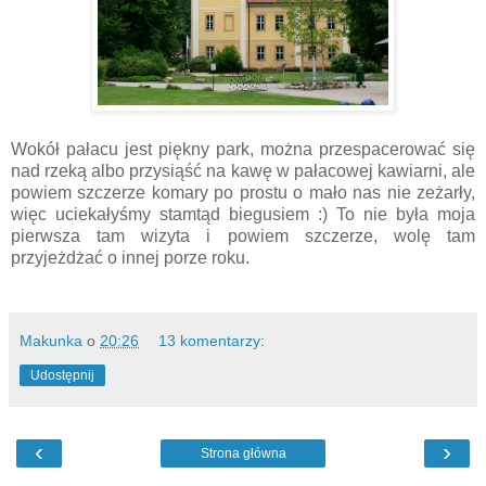
Wokół pałacu jest piękny park, można przespacerować się
nad rzeką albo przysiąść na kawę w pałacowej kawiarni, ale
powiem szczerze komary po prostu o mało nas nie zeżarły,
więc uciekałyśmy stamtąd biegusiem :) To nie była moja
pierwsza tam wizyta i powiem szczerze, wolę tam
przyjeżdżać o innej porze roku.
Makunka
o
20:26
13 komentarzy:
Udostępnij
‹
›
Strona główna