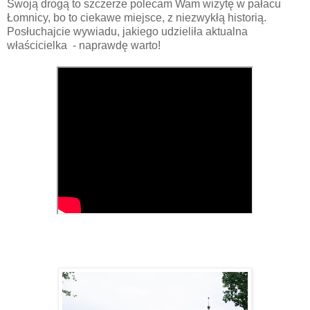
Swoją drogą to szczerze polecam Wam wizytę w pałacu
Łomnicy, bo to ciekawe miejsce, z niezwykłą historią.
Posłuchajcie wywiadu, jakiego udzieliła aktualna
właścicielka - naprawdę warto!