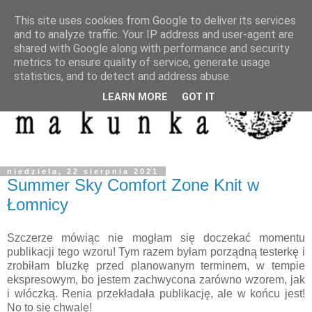
This site uses cookies from Google to deliver its services
and to analyze traffic. Your IP address and user-agent are
shared with Google along with performance and security
metrics to ensure quality of service, generate usage
statistics, and to detect and address abuse.
LEARN MORE
GOT IT
niedziela, 22 sierpnia 2021
Summer Sky Comfort Zone Knit w
Łomnicy
Szczerze mówiąc nie mogłam się doczekać momentu
publikacji tego wzoru! Tym razem byłam porządną testerkę i
zrobiłam bluzkę przed planowanym terminem, w tempie
ekspresowym, bo jestem zachwycona zarówno wzorem, jak
i włóczką. Renia przekładała publikację, ale w końcu jest!
No to się chwalę!