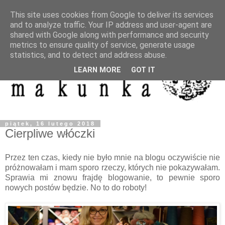
This site uses cookies from Google to deliver its services
and to analyze traffic. Your IP address and user-agent are
shared with Google along with performance and security
metrics to ensure quality of service, generate usage
statistics, and to detect and address abuse.
LEARN MORE
GOT IT
piątek, 16 lutego 2018
Cierpliwe włóczki
Przez ten czas, kiedy nie było mnie na blogu oczywiście nie
próżnowałam i mam sporo rzeczy, których nie pokazywałam.
Sprawia mi znowu frajdę blogowanie, to pewnie sporo
nowych postów będzie. No to do roboty!