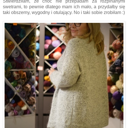
Stwierdziłam, że choć nie przepadam za rozpinanymi
swetrami, to pewnie dlatego mam ich mało, a przydałby się
taki obszerny, wygodny i otulający. No i taki sobie zrobiłam :)