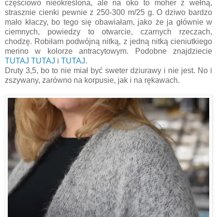
częściowo nieokreślona, ale na oko to moher z wełną,
strasznie cienki pewnie z 250-300 m/25 g. O dziwo bardzo
mało kłaczy, bo tego się obawiałam, jako że ja głównie w
ciemnych, powiedzy to otwarcie, czarnych rzeczach,
chodzę. Robiłam podwójną nitką, z jedną nitką cieniutkiego
merino w kolorze antracytowym. Podobne znajdziecie
TUTAJ
TUTAJ
i
TUTAJ
.
Druty 3,5, bo to nie miał być sweter dziurawy i nie jest. No i
zszywany, zarówno na korpusie, jak i na rękawach.