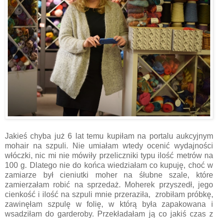
Jakieś chyba już 6 lat temu kupiłam na portalu aukcyjnym
mohair na szpuli. Nie umiałam wtedy ocenić wydajności
włóczki, nic mi nie mówiły przeliczniki typu ilość metrów na
100 g. Dlatego nie do końca wiedziałam co kupuję, choć w
zamiarze był cieniutki moher na śłubne szale, które
zamierzałam robić na sprzedaż. Moherek przyszedł, jego
cienkość i ilość na szpuli mnie przeraziła, zrobiłam próbkę,
zawinęłam szpulę w folię, w którą była zapakowana i
wsadziłam do garderoby. Przekładałam ją co jakiś czas z