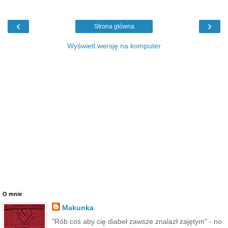
‹
›
Strona główna
Wyświetl wersję na komputer
O mnie
Makunka
"Rób coś aby cię diabeł zawsze znalazł zajętym" - no