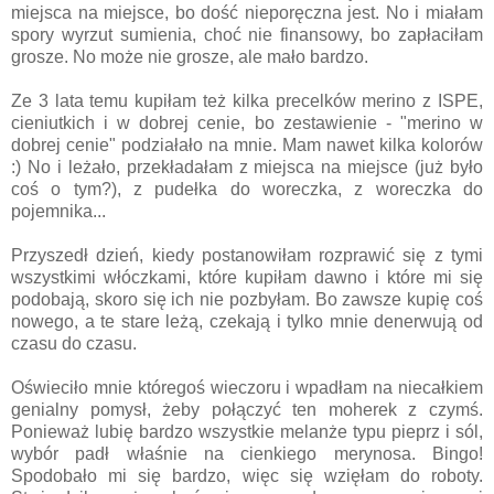
miejsca na miejsce, bo dość nieporęczna jest. No i miałam
spory wyrzut sumienia, choć nie finansowy, bo zapłaciłam
grosze. No może nie grosze, ale mało bardzo.
Ze 3 lata temu kupiłam też kilka precelków merino z ISPE,
cieniutkich i w dobrej cenie, bo zestawienie - "merino w
dobrej cenie" podziałało na mnie. Mam nawet kilka kolorów
:) No i leżało, przekładałam z miejsca na miejsce (już było
coś o tym?), z pudełka do woreczka, z woreczka do
pojemnika...
Przyszedł dzień, kiedy postanowiłam rozprawić się z tymi
wszystkimi włóczkami, które kupiłam dawno i które mi się
podobają, skoro się ich nie pozbyłam. Bo zawsze kupię coś
nowego, a te stare leżą, czekają i tylko mnie denerwują od
czasu do czasu.
Oświeciło mnie któregoś wieczoru i wpadłam na niecałkiem
genialny pomysł, żeby połączyć ten moherek z czymś.
Ponieważ lubię bardzo wszystkie melanże typu pieprz i sól,
wybór padł właśnie na cienkiego merynosa. Bingo!
Spodobało mi się bardzo, więc się wzięłam do roboty.