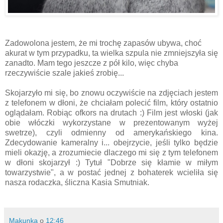
Zadowolona jestem, że mi trochę zapasów ubywa, choć
akurat w tym przypadku, ta wielka szpula nie zmniejszyła się
zanadto. Mam tego jeszcze z pół kilo, więc chyba
rzeczywiście szale jakieś zrobię...
Skojarzyło mi się, bo znowu oczywiście na zdjęciach jestem
z telefonem w dłoni, że chciałam polecić film, który ostatnio
oglądałam. Robiąc ofkors na drutach :) Film jest włoski (jak
obie włóczki wykorzystane w prezentowanym wyżej
swetrze), czyli odmienny od amerykańskiego kina.
Zdecydowanie kameralny i... obejrzycie, jeśli tylko będzie
mieli okazję, a zrozumiecie dlaczego mi się z tym telefonem
w dłoni skojarzył :) Tytuł "Dobrze się kłamie w miłym
towarzystwie", a w postać jednej z bohaterek wcieliła się
nasza rodaczka, śliczna Kasia Smutniak.
Makunka
o
12:46