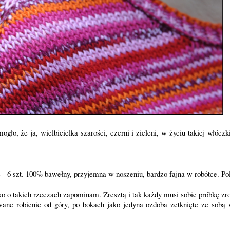
o, że ja, wielbicielka szarości, czerni i zieleni, w życiu takiej włóczki
 - 6 szt. 100% bawełny, przyjemna w noszeniu, bardzo fajna w robótce. P
ko o takich rzeczach zapominam. Zresztą i tak każdy musi sobie próbkę zro
ne robienie od góry, po bokach jako jedyna ozdoba zetknięte ze sobą 