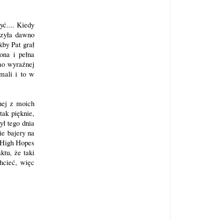
yć.... Kiedy
czyła dawno
by Pat grał
ona i pełna
mo wyraźnej
mali i to w
nej z moich
tak pięknie,
ł tego dnia
ie bajery na
 High Hopes
tu, że taki
hcieć, więc