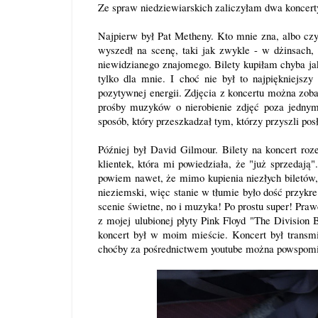
Ze spraw niedziewiarskich zaliczyłam dwa koncerty,
Najpierw był Pat Metheny. Kto mnie zna, albo czyt
wyszedł na scenę, taki jak zwykle - w dżinsach
niewidzianego znajomego. Bilety kupiłam chyba ja
tylko dla mnie. I choć nie był to najpiękniejsz
pozytywnej energii. Zdjęcia z koncertu można zob
prośby muzyków o nierobienie zdjęć poza jednym
sposób, który przeszkadzał tym, którzy przyszli po
Później był David Gilmour. Bilety na koncert roz
klientek, która mi powiedziała, że "już sprzedają"
powiem nawet, że mimo kupienia niezłych biletów,
nieziemski, więc stanie w tłumie było dość przykre
scenie świetne, no i muzyka! Po prostu super! Pr
z mojej ulubionej płyty Pink Floyd "The Divisio
koncert był w moim mieście. Koncert był transmi
choćby za pośrednictwem youtube można powspomin