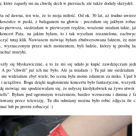
 które zaparły mi na chwilę dech w piersiach, ale także dodały skrzydeł.
a od dawna, ten wie, że to moja miłość. Od ok. 30 lat, aż trudno uwierz
, koszulce w paski, z bałaganem na głowie - poczułam się jakbym zoba
ko pierwsza, siedziałam w pierwszym rzędzie, wrażenie miałam takie, jak
y koncert Pata, na jakim byłam, to i tak wyszłam rozanielona, zachwyc
aczyć tutaj
klik
. Nawiasem mówiąc byłam zbulwersowana faktem, że mi
, wyznaczonym przez nich momentem, byli ludzie, którzy tę prośbę ła
słuchać muzyki.
eszły się błyskawicznie, a to że mi się udało je kupić zawdzięczam jed
. A po "chwili" już ich nie było. Ale ja miałam :) Tu już nie siedziałam 
 nie widziałam zbyt wiele, bo scena była moim zdaniem za nisko. Upał by
 i uciążliwe. Bogu dzięki nagłośnienie koncertu było fantastyczne, wszystk
awdę mówiąc nie spodziewałam się, że usłyszę kiedykolwiek na żywo utwór
n Bells". Byłam pod ogromnym wrażeniem, bardzo wzruszona i dumna z fak
towany przez telewizję. Tu dla odmiany można było robić zdjęcia ile c
ać lub po prostu zobaczyć :)