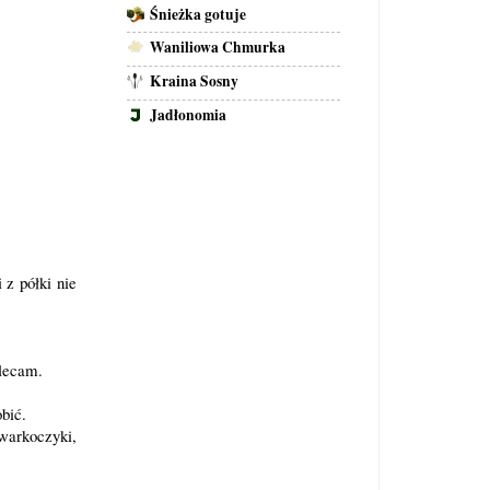
Śnieżka gotuje
Waniliowa Chmurka
Kraina Sosny
Jadłonomia
 z półki nie
olecam.
bić.
warkoczyki,