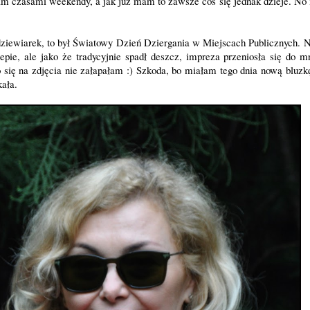
am czasami weekendy, a jak już mam to zawsze coś się jednak dzieje. No
ziewiarek, to był Światowy Dzień Dziergania w Miejscach Publicznych. N
pie, ale jako że tradycyjnie spadł deszcz, impreza przeniosła się do mn
o się na zdjęcia nie załapałam :) Szkoda, bo miałam tego dnia nową bluz
kała.