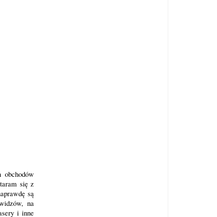
h obchodów
Staram się z
 naprawdę są
widzów, na
sery i inne