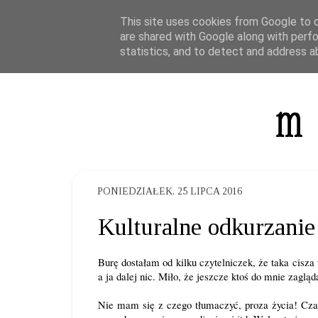
This site uses cookies from Google to de
are shared with Google along with perfo
statistics, and to detect and address a
PONIEDZIAŁEK, 25 LIPCA 2016
Kulturalne odkurzanie
Burę dostałam od kilku czytelniczek, że taka cisza 
a ja dalej nic. Miło, że jeszcze ktoś do mnie zagląda
Nie mam się z czego tłumaczyć, proza życia! Cza