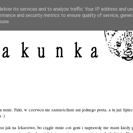
liver its services and to analyze traffic. Your IP address and u
rmance and security metrics to ensure quality of service, gene
buse.
u mnie. Fakt, w czerwcu nie zamieściłam ani jednego posta, a tu już lipiec
 :)
su jak na lekarstwo, bo ciągle mnie coś goni i naprawdę nie mam kiedy 