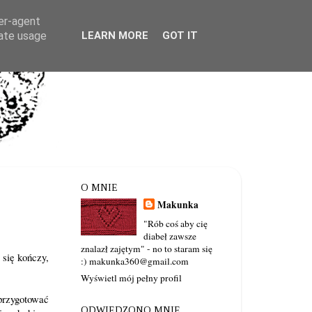
ser-agent
rate usage
LEARN MORE
GOT IT
O MNIE
Makunka
"Rób coś aby cię
diabeł zawsze
znalazł zajętym" - no to staram się
 się kończy,
:) makunka360@gmail.com
Wyświetl mój pełny profil
przygotować
ODWIEDZONO MNIE