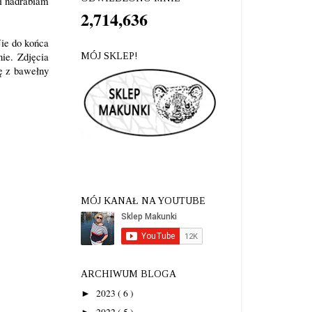
 i nadrabiam
2,714,636
ie do końca
ie. Zdjęcia
MÓJ SKLEP!
kę z bawełny
MÓJ KANAŁ NA YOUTUBE
ARCHIWUM BLOGA
2023
( 6 )
►
2022
( 5 )