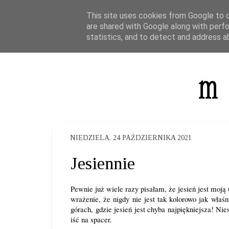
This site uses cookies from Google to de
are shared with Google along with perfo
statistics, and to detect and address a
NIEDZIELA, 24 PAŹDZIERNIKA 2021
Jesiennie
Pewnie już wiele razy pisałam, że jesień jest moj
wrażenie, że nigdy nie jest tak kolorowo jak wła
górach, gdzie jesień jest chyba najpiękniejsza! Ni
iść na spacer.