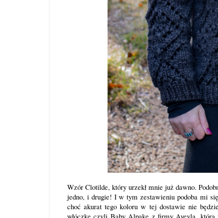
Wzór
Clotilde
, który urzekł mnie już dawno. Podob
jedno, i drugie! I w tym zestawieniu podoba mi si
choć akurat tego koloru w tej dostawie nie będzi
włóczkę czyli
Baby Alpakę z firmy Aveyl
a, która