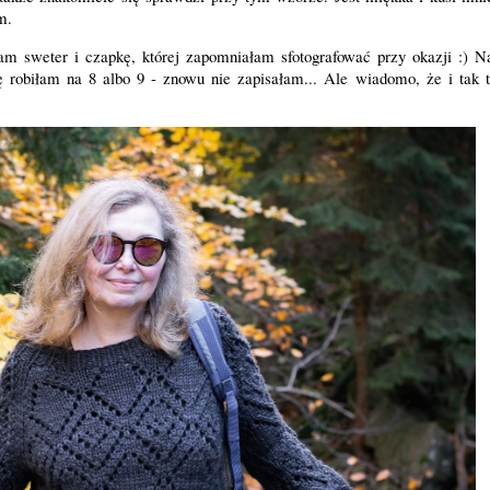
ym.
m sweter i czapkę, której zapomniałam sfotografować przy okazji :) N
 robiłam na 8 albo 9 - znowu nie zapisałam... Ale wiadomo, że i tak t