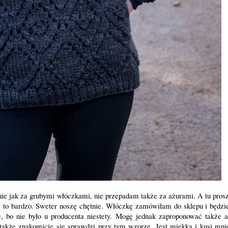
nie jak za grubymi włóczkami, nie przepadam także za ażurami. A tu prosz
ę to bardzo. Sweter noszę chętnie. Włóczkę zamówiłam do sklepu i będzi
e, bo nie było u producenta niestety. Mogę jednak zaproponować także a
 także znakomicie się sprawdzi przy tym wzorze. Jest miękka i kusi mni