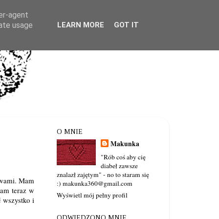
ser-agent
rate usage
LEARN MORE
GOT IT
O MNIE
Makunka
"Rób coś aby cię
diabeł zawsze
znalazł zajętym" - no to staram się
barwami. Mam
:) makunka360@gmail.com
zam teraz w
Wyświetl mój pełny profil
ć wszystko i
ODWIEDZONO MNIE