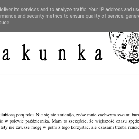
liver its services and to analyze traffic. Your IP address and u
rmance and security metrics to ensure quality of service, gene
buse.
ą ulubioną porą roku. Nic się nie zmieniło, znów mnie zachwyca swoimi 
śnie w połowie października. Mam to szczęście, że większość czasu spęd
estety nie zawsze mogę w pełni z tego korzystać, ale czasami trzeba rzuci