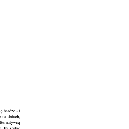
ę bardzo - i
e na dniach,
lternatywną
e, by zrobić