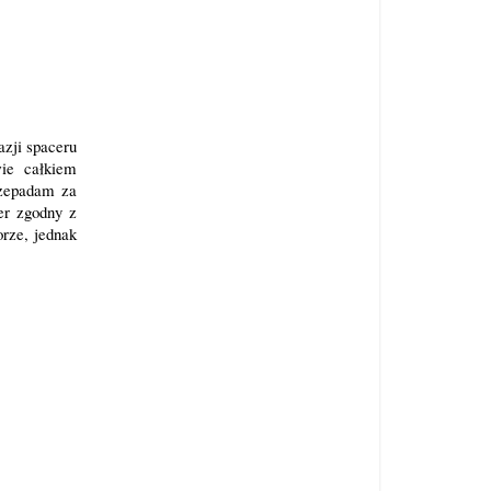
azji spaceru
wie całkiem
rzepadam za
er zgodny z
orze, jednak