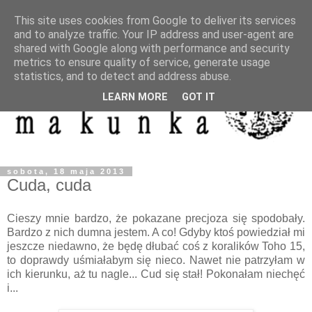
This site uses cookies from Google to deliver its services
and to analyze traffic. Your IP address and user-agent are
shared with Google along with performance and security
metrics to ensure quality of service, generate usage
statistics, and to detect and address abuse.
LEARN MORE
GOT IT
sobota, 18 maja 2013
Cuda, cuda
Cieszy mnie bardzo, że pokazane precjoza się spodobały.
Bardzo z nich dumna jestem. A co! Gdyby ktoś powiedział mi
jeszcze niedawno, że będę dłubać coś z koralików Toho 15,
to doprawdy uśmiałabym się nieco. Nawet nie patrzyłam w
ich kierunku, aż tu nagle... Cud się stał! Pokonałam niechęć
i...