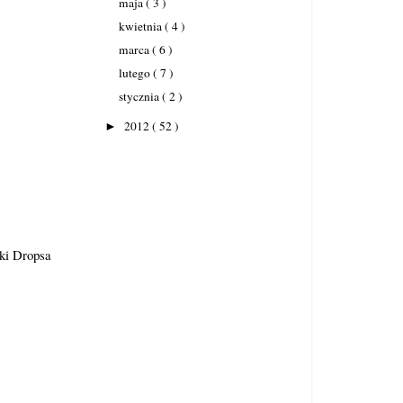
maja
( 3 )
kwietnia
( 4 )
marca
( 6 )
lutego
( 7 )
stycznia
( 2 )
2012
( 52 )
►
aki Dropsa