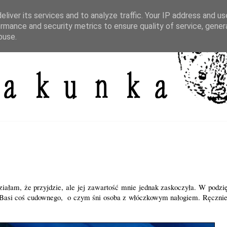
liver its services and to analyze traffic. Your IP address and u
rmance and security metrics to ensure quality of service, gene
buse.
ziałam, że przyjdzie, ale jej zawartość mnie jednak zaskoczyła. W podzi
Basi
coś cudownego, o czym śni osoba z włóczkowym nałogiem. Ręcznie