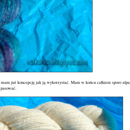
 i mam już koncepcję jak ją wykorzystać. Mam w końcu całkiem sporo alp
e pasować.