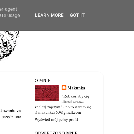
ser-agent
rate usage
LEARN MORE
GOT IT
O MNIE
Makunka
"Rób coś aby cię
diabeł zawsze
znalazł zajętym" - no to staram się
ękowaniu za
:) makunka360@gmail.com
 przędzione
Wyświetl mój pełny profil
ODWIEDZONO MNIE