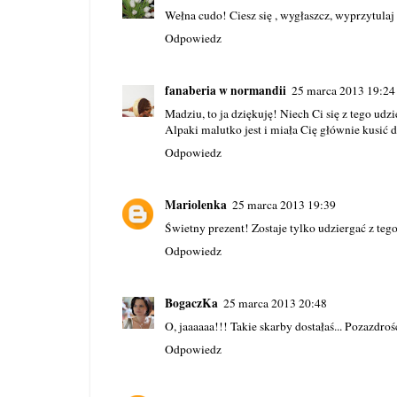
Wełna cudo! Ciesz się , wygłaszcz, wyprzytulaj 
Odpowiedz
fanaberia w normandii
25 marca 2013 19:24
Madziu, to ja dziękuję! Niech Ci się z tego udzi
Alpaki malutko jest i miała Cię głównie kusić do
Odpowiedz
Mariolenka
25 marca 2013 19:39
Świetny prezent! Zostaje tylko udziergać z tego
Odpowiedz
BogaczKa
25 marca 2013 20:48
O, jaaaaaa!!! Takie skarby dostałaś... Pozazdro
Odpowiedz