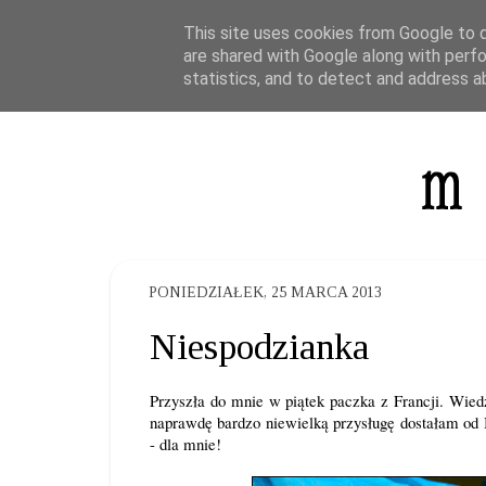
This site uses cookies from Google to de
are shared with Google along with perfo
statistics, and to detect and address a
PONIEDZIAŁEK, 25 MARCA 2013
Niespodzianka
Przyszła do mnie w piątek paczka z Francji. Wied
naprawdę bardzo niewielką przysługę dostałam od
- dla mnie!