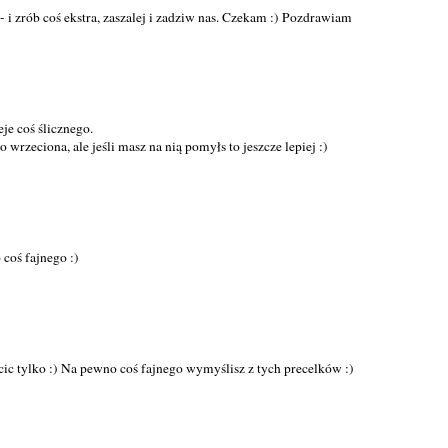
- i zrób coś ekstra, zaszalej i zadziw nas. Czekam :) Pozdrawiam
eje coś ślicznego.
 wrzeciona, ale jeśli masz na nią pomyłs to jeszcze lepiej :)
 coś fajnego :)
ścic tylko :) Na pewno coś fajnego wymyślisz z tych precelków :)