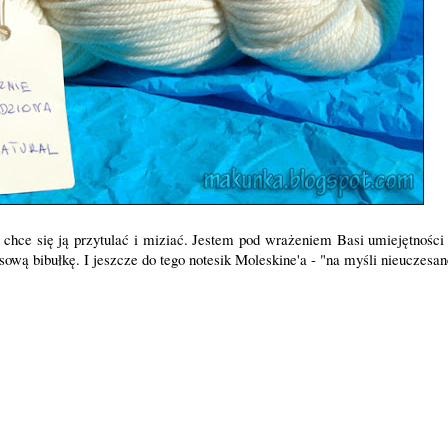
 chce się ją przytulać i miziać. Jestem pod wrażeniem Basi umiejętności
ową bibułkę. I jeszcze do tego notesik Moleskine'a - "na myśli nieuczesan