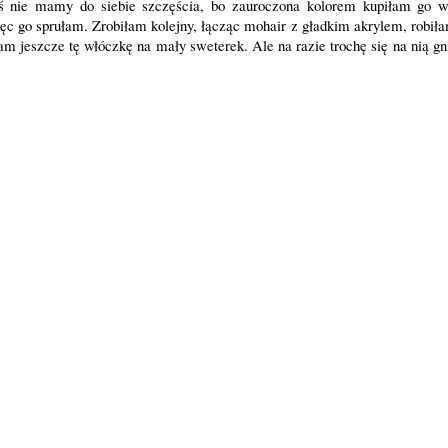
oś nie mamy do siebie szczęścia, bo zauroczona kolorem kupiłam go 
więc go sprułam. Zrobiłam kolejny, łącząc mohair z gładkim akrylem, robi
m jeszcze tę włóczkę na mały sweterek. Ale na razie trochę się na nią 