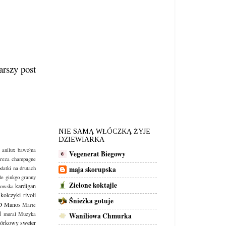
arszy post
NIE SAMĄ WŁÓCZKĄ ŻYJE
DZIEWIARKA
 anilux
bawełna
Vegenerat Biegowy
reza
champagne
maja skorupska
odatki na drutach
le
ginkgo
granny
Zielone koktajle
kardigan
kowska
kolczyki rivoli
Śnieżka gotuje
o
Manos
Marte
d
mural
Muzyka
Waniliowa Chmurka
iórkowy sweter