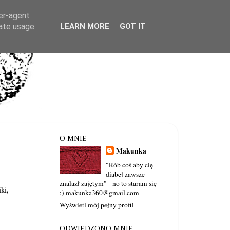
ser-agent
rate usage
LEARN MORE
GOT IT
O MNIE
Makunka
"Rób coś aby cię
diabeł zawsze
znalazł zajętym" - no to staram się
ki,
:) makunka360@gmail.com
Wyświetl mój pełny profil
ODWIEDZONO MNIE