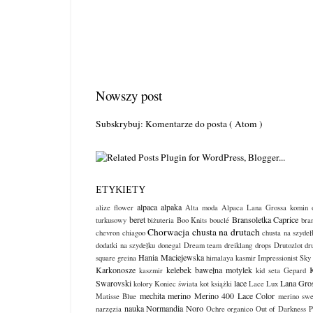
Nowszy post
Subskrybuj:
Komentarze do posta ( Atom )
ETYKIETY
alpaca
alpaka
alize flower
Alta moda Alpaca Lana Grossa komin o
beret
Bransoletka Caprice
turkusowy
biżuteria
Boo Knits
bouclé
bra
Chorwacja
chusta na drutach
chevron
chiagoo
chusta na szydeł
dodatki na szydełku
donegal
Dream team
dreiklang
drops
Drutozlot
dr
Hania Maciejewska
square
greina
himalaya kasmir
Impressionist Sky
Karkonosze
kelebek bawełna motylek
K
kaszmir
kid seta Gepard
Swarovski
lace
Lana Gro
kolory
Koniec świata
kot
książki
Lace Lux
mechita
merino
Merino 400 Lace Color
Matisse Blue
merino swe
nauka
Normandia
Noro
narzęzia
Ochre
organico
Out of Darkness
P