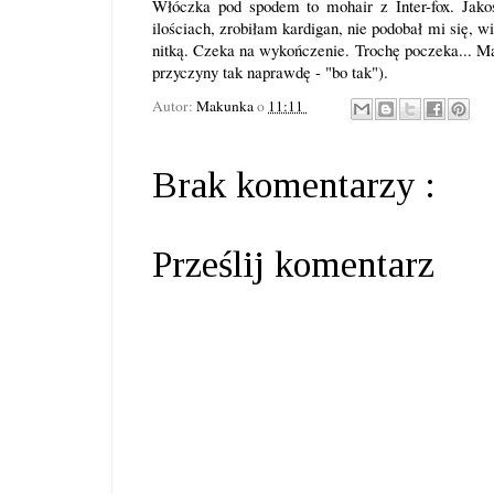
Włóczka pod spodem to mohair z Inter-fox. Jak
ilościach, zrobiłam kardigan, nie podobał mi się, 
nitką. Czeka na wykończenie. Trochę poczeka... Ma
przyczyny tak naprawdę - "bo tak").
Autor:
Makunka
o
11:11
Brak komentarzy :
Prześlij komentarz