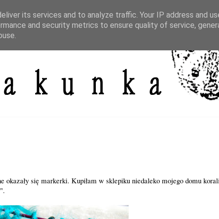
liver its services and to analyze traffic. Your IP address and u
rmance and security metrics to ensure quality of service, gene
buse.
e okazały się markerki. Kupiłam w sklepiku niedaleko mojego domu korali
".