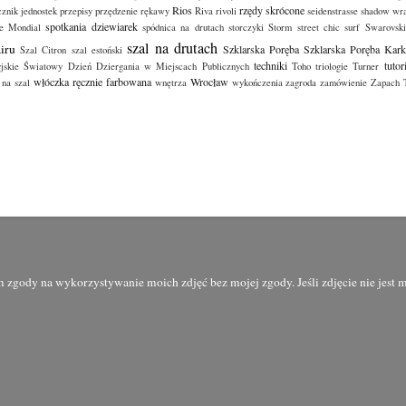
Rios
rzędy skrócone
cznik jednostek
przepisy
przędzenie
rękawy
Riva
rivoli
seidenstrasse
shadow wr
spotkania dziewiarek
re Mondial
spódnica na drutach
storczyki
Storm
street chic
surf
Swarovski
szal na drutach
iru
Szklarska Poręba
Szklarska Poręba Kar
Szal Citron
szal estoński
techniki
tutor
jskie
Światowy Dzień Dziergania w Miejscach Publicznych
Toho
triologie
Turner
włóczka ręcznie farbowana
Wrocław
 na szal
wnętrza
wykończenia
zagroda
zamówienie
Zapach 
zgody na wykorzystywanie moich zdjęć bez mojej zgody. Jeśli zdjęcie nie jest m