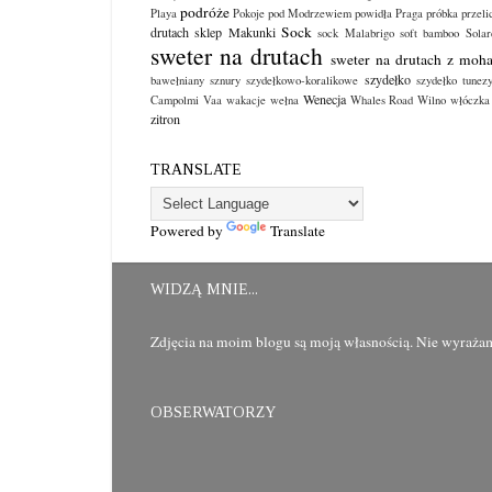
podróże
Playa
Pokoje pod Modrzewiem
powidła
Praga
próbka
przeli
Sock
drutach
sklep Makunki
sock Malabrigo
soft bamboo
Sola
sweter na drutach
sweter na drutach z moha
szydełko
bawełniany
sznury szydełkowo-koralikowe
szydełko tunezy
Wenecja
Campolmi
Vaa
wakacje
wełna
Whales Road
Wilno
włóczka
zitron
TRANSLATE
Powered by
Translate
WIDZĄ MNIE...
Zdjęcia na moim blogu są moją własnością. Nie wyrażam 
OBSERWATORZY