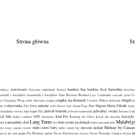
Strona główna
St
bawełna
Aniversario
bamboo fine
bambus
tulacz
Artesano
audiobook
Ayatori
Batik
bawełna
nsoletki z koralików
bransoletki z koralików Toho
Bretania
Brushed Lace
Candombe
cascade yarns
Ce
czapka na drutach
delight
ku
Cleopatra Wrap
color affection
czapka
Czesław Miłosz
delicious
d
e-dziewiarka
entrelac
filigran Zitron
Filisilk
uty
Ella
Elton
extra klasse
fair island
Feng Shui
frędz
jedwab bourette
jedwabny sweter
islandzkie swetry lopi
Jaipur Hat
jedwab traumseide
Justyna Lor
id Silk
Knit Pro
kolczyki
kiddy's mohair ISPE
kitchener
Knitting for Olive
kocyk dla dziecka
Lang Yarns
Malabrig
ssa
Lanesplitter skirt
letni sweter na drutach
len
loden
macooncolor
Mohair by Canar
mille colori baby
missoni
mohair
ter szary
męski sweter
mille colori big
p
an tu nie stał
panda
Pat Metheny
patina
Persia
Pięćdziesiąt twarzy Greya
Piosenka o końcu świata