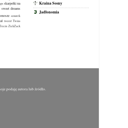
Kraina Sosny
skarpetki na
aps
sweet dreams
Jadłonomia
konosze
sznurek
ial
tweed
Twins
Trzcin
ZickZack
oje podaję autora lub źródło.