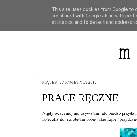
This site uses cookies from Google to de
are shared with Google along with perfo
statistics, and to detect and address a
PIĄTEK, 27 KWIETNIA 2012
PRACE RĘCZNE
Nigdy wcześniej nie używałam, ale bardzo przydatn
kółeczka itd. i zrobiłam sobie takie fajne "przydasie