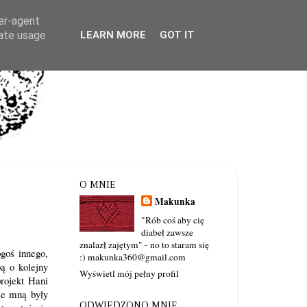
ser-agent
rate usage
LEARN MORE
GOT IT
O MNIE
Makunka
"Rób coś aby cię
diabeł zawsze
znalazł zajętym" - no to staram się
goś innego,
:) makunka360@gmail.com
ą o kolejny
Wyświetl mój pełny profil
rojekt Hani
ze mną były
ODWIEDZONO MNIE