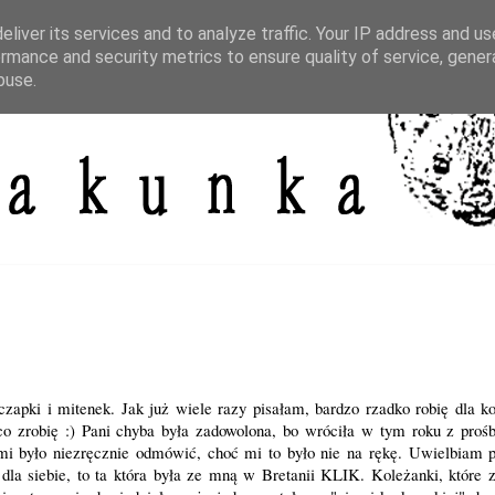
liver its services and to analyze traffic. Your IP address and u
rmance and security metrics to ensure quality of service, gene
buse.
zapki i mitenek. Jak już wiele razy pisałam, bardzo rzadko robię dla ko
co zrobię :) Pani chyba była zadowolona, bo wróciła w tym roku z prośb
mi było niezręcznie odmówić, choć mi to było nie na rękę. Uwielbiam p
dla siebie, to ta która była ze mną w Bretanii
KLIK
. Koleżanki, które 