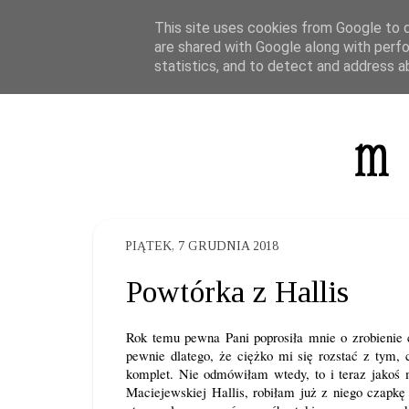
This site uses cookies from Google to de
are shared with Google along with perfo
statistics, and to detect and address a
PIĄTEK, 7 GRUDNIA 2018
Powtórka z Hallis
Rok temu pewna Pani poprosiła mnie o zrobienie c
pewnie dlatego, że ciężko mi się rozstać z tym, 
komplet. Nie odmówiłam wtedy, to i teraz jakoś 
Maciejewskiej Hallis, robiłam już z niego czapkę 