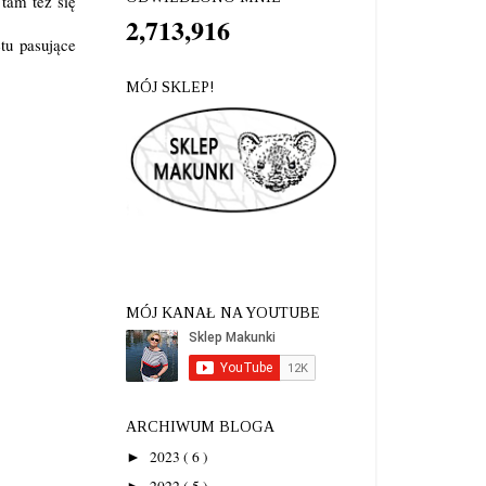
 tam też się
2,713,916
tu pasujące
MÓJ SKLEP!
MÓJ KANAŁ NA YOUTUBE
ARCHIWUM BLOGA
2023
( 6 )
►
2022
( 5 )