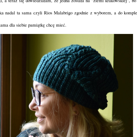
 a teraz się dowiedziałam, że jedna została na "ziemi krakowskiej", bo
ka nadal ta sama czyli Rios Malabrigo zgodnie z wyborem, a do komple
 sama dla siebie pamiątkę chcę mieć.