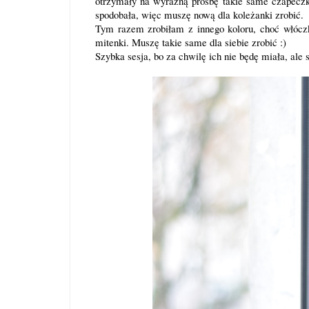
otrzymały na wyraźną prośbę takie same czapeczki,
spodobała, więc muszę nową dla koleżanki zrobić.
Tym razem zrobiłam z innego koloru, choć włócz
mitenki. Muszę takie same dla siebie zrobić :)
Szybka sesja, bo za chwilę ich nie będę miała, ale