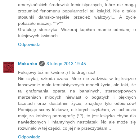
amerykańskich środowisk feministycznych, które nie mogą
zrozumieć fenomenu popularności tej książki. Nie o takie
stosunki damsko-męskie przecież walczyły!... A życie
pokazało inaczej. *^v^*
Gratuluję storczyka! Wczoraj kupiłam mamie odmianę o
fuksjowych kwiatach.
Odpowiedz
Makunka
3 lutego 2013 19:45
Fuksjowy też mi kwitnie :) I to drugi raz!
Nie czytaj, szkoda czasu. Mnie nie zadziwia w tej książce
lansowanie mało feministycznych modeli życia, ale fakt, że
ta grafomania oparta na banalnych, stereotypowych
marzeniach młodych niewiast o bogatych i pięknych
facetach oraz dostatnim życiu, znajduje tylu odbiorców!
Pomijając sceny łóżkowe, o których czytałam, że uchodzić
mają za kobiecą pornografię (!?), to jest książka chyba dla
nawiedzonych i infantylnych nastolatek. No ale może się
rozwinęło w tej części, co jej nie przeczytałam...
Odpowiedz