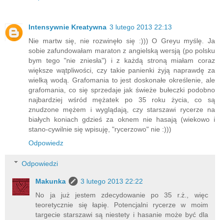
Intensywnie Kreatywna
3 lutego 2013 22:13
Nie martw się, nie rozwinęło się :))) O Greyu myślę. Ja
sobie zafundowałam maraton z angielską wersją (po polsku
bym tego "nie zniesła") i z każdą stroną miałam coraz
większe wątpliwości, czy takie panienki żyją naprawdę za
wielką wodą. Grafomania to jest doskonałe określenie, ale
grafomania, co się sprzedaje jak świeże bułeczki podobno
najbardziej wśród mężatek po 35 roku życia, co są
znudzone mężem i wyglądają, czy starszawi rycerze na
białych koniach gdzieś za oknem nie hasają (wiekowo i
stano-cywilnie się wpisuję, "rycerzowo" nie :)))
Odpowiedz
Odpowiedzi
Makunka
3 lutego 2013 22:22
No ja już jestem zdecydowanie po 35 r.ż., więc
teoretycznie się łapię. Potencjalni rycerze w moim
targecie starszawi są niestety i hasanie może być dla