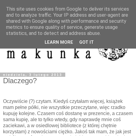
This site uses cookies from Google to deliver its services
and to analyze traffic. Your IP address and user-agent are
shared with Google along with performance and security
metrics to ensure quality of service, generate usage
statistics, and to detect and address abuse.
LEARN MORE
GOT IT
niedziela, 3 lutego 2013
Dlaczego?
Oczywiście (?) czytam. Kiedyś czytałam więcej, książek
mam pełne półki, nie wszystkie przeczytane, więc rzadko
kupuję kolejne. Czasem coś dostanę w prezencie, a czasem
sama kupię, ale to tylko wtedy, gdy naprawdę mnie coś
zaciekawi, a w osiedlowej bibliotece (z której chętnie
korzystam) z nowościami ciężko. Jakoś tak mam, że jak jest