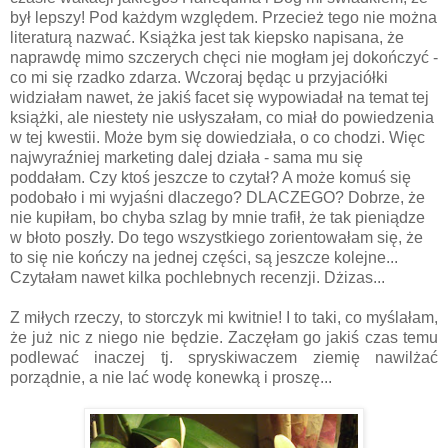
był lepszy! Pod każdym względem. Przecież tego nie można
literaturą nazwać. Książka jest tak kiepsko napisana, że
naprawdę mimo szczerych chęci nie mogłam jej dokończyć -
co mi się rzadko zdarza. Wczoraj będąc u przyjaciółki
widziałam nawet, że jakiś facet się wypowiadał na temat tej
książki, ale niestety nie usłyszałam, co miał do powiedzenia
w tej kwestii. Może bym się dowiedziała, o co chodzi.
Więc
najwyraźniej marketing dalej działa - sama mu się
poddałam.
Czy ktoś jeszcze to czytał? A może komuś się
podobało i mi wyjaśni dlaczego? DLACZEGO? Dobrze, że
nie kupiłam, bo chyba szlag by mnie trafił, że tak pieniądze
w błoto poszły. Do tego wszystkiego zorientowałam się, że
to się nie kończy na jednej części, są jeszcze kolejne...
Czytałam nawet kilka pochlebnych recenzji. Dżizas...
Z miłych rzeczy, to storczyk mi kwitnie! I to taki, co myślałam,
że już nic z niego nie będzie. Zaczęłam go jakiś czas temu
podlewać inaczej tj. spryskiwaczem ziemię nawilżać
porządnie, a nie lać wodę konewką i proszę...