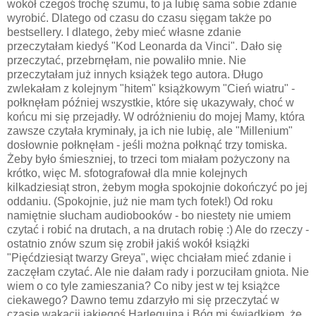
wokół czegoś trochę szumu, to ja lubię sama sobie zdanie
wyrobić. Dlatego od czasu do czasu sięgam także po
bestsellery. I dlatego, żeby mieć własne zdanie
przeczytałam kiedyś "Kod Leonarda da Vinci". Dało się
przeczytać, przebrnęłam, nie powaliło mnie. Nie
przeczytałam już innych książek tego autora. Długo
zwlekałam z kolejnym "hitem" książkowym "Cień wiatru" -
połknęłam później wszystkie, które się ukazywały, choć w
końcu mi się przejadły. W odróżnieniu do mojej Mamy, która
zawsze czytała kryminały, ja ich nie lubię, ale "Millenium"
dosłownie połknęłam - jeśli można połknąć trzy tomiska.
Żeby było śmieszniej, to trzeci tom miałam pożyczony na
krótko, więc M. sfotografował dla mnie kolejnych
kilkadziesiąt stron, żebym mogła spokojnie dokończyć po jej
oddaniu. (Spokojnie, już nie mam tych fotek!) Od roku
namiętnie słucham audiobooków - bo niestety nie umiem
czytać i robić na drutach, a na drutach robię :) Ale do rzeczy -
ostatnio znów szum się zrobił jakiś wokół książki
"Pięćdziesiąt twarzy Greya", więc chciałam mieć zdanie i
zaczęłam czytać. Ale nie dałam rady i porzuciłam gniota. Nie
wiem o co tyle zamieszania? Co niby jest w tej książce
ciekawego? Dawno temu zdarzyło mi się przeczytać w
czasie wakacji jakiegoś Harlequina i Bóg mi świadkiem, że