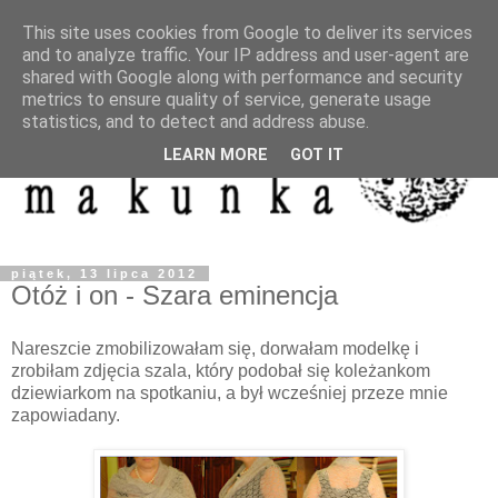
This site uses cookies from Google to deliver its services
and to analyze traffic. Your IP address and user-agent are
shared with Google along with performance and security
metrics to ensure quality of service, generate usage
statistics, and to detect and address abuse.
LEARN MORE
GOT IT
piątek, 13 lipca 2012
Otóż i on - Szara eminencja
Nareszcie zmobilizowałam się, dorwałam modelkę i
zrobiłam zdjęcia szala, który podobał się koleżankom
dziewiarkom na spotkaniu, a był wcześniej przeze mnie
zapowiadany.