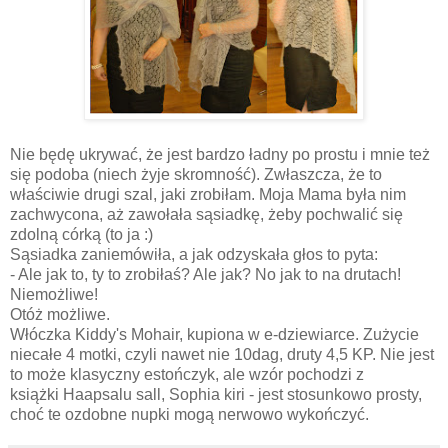
Nie będę ukrywać, że jest bardzo ładny po prostu i mnie też
się podoba (niech żyje skromność). Zwłaszcza, że to
właściwie drugi szal, jaki zrobiłam. Moja Mama była nim
zachwycona, aż zawołała sąsiadkę, żeby pochwalić się
zdolną córką (to ja :)
Sąsiadka zaniemówiła, a jak odzyskała głos to pyta:
- Ale jak to, ty to zrobiłaś? Ale jak? No jak to na drutach!
Niemożliwe!
Otóż możliwe.
Włóczka Kiddy's Mohair, kupiona w e-dziewiarce. Zużycie
niecałe 4 motki, czyli nawet nie 10dag, druty 4,5 KP. Nie jest
to może klasyczny estończyk, ale wzór pochodzi z
książki Haapsalu sall, Sophia kiri - jest stosunkowo prosty,
choć te ozdobne nupki mogą nerwowo wykończyć.